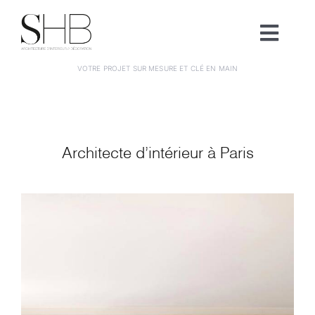
Passer
au
Toggl
contenu
Navig
VOTRE PROJET SUR MESURE ET CLÉ EN MAIN
Agence
Prestations
Architecte d’intérieur à Paris
Clé en main
Projets
Actualités
Contact